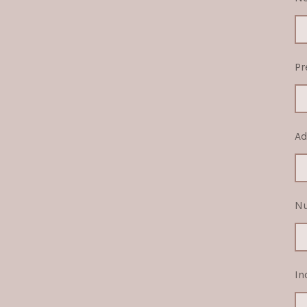
Pr
Ad
Nu
In