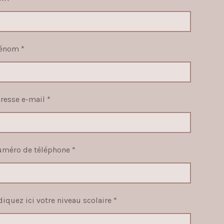
énom *
resse e-mail *
méro de téléphone *
diquez ici votre niveau scolaire *