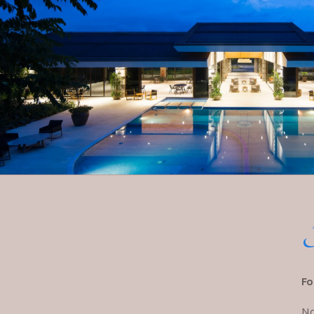
F
Fo
N